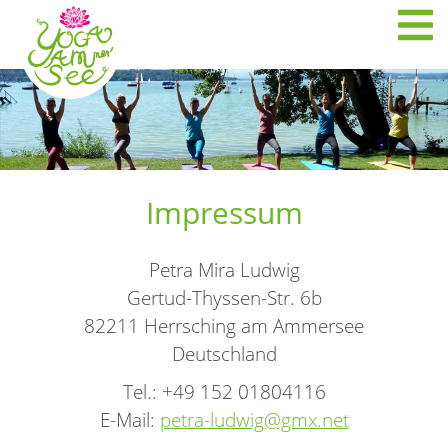
Skip
to
YOGA AMerSee
content
Impressum
Petra Mira Ludwig
Gertud-Thyssen-Str. 6b
82211 Herrsching am Ammersee
Deutschland
Tel.: +49 152 01804116
E-Mail:
petra-ludwig@gmx.net